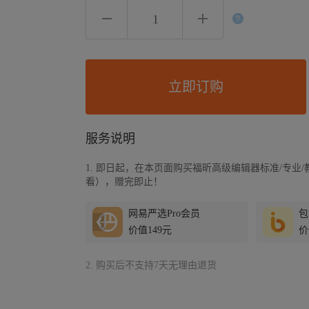
立即订购
服务说明
1. 即日起，在本页面购买福昕高级编辑器标准/专业/
看），赠完即止！
大师双月卡
网易严选Pro会员
包
元
价值149元
价
2. 购买后不支持7天无理由退货